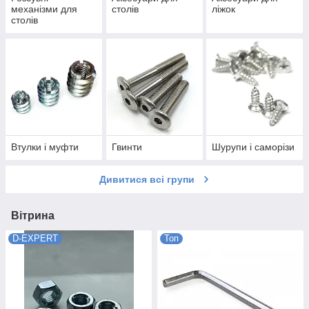
механізми для
столів
ліжок
столів
Втулки і муфти
Гвинти
Шурупи і саморізи
Дивитися всі групи
Вітрина
D-EXPERT
Топ