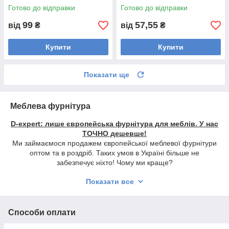
Готово до відправки
Готово до відправки
99
57,55
від
₴
від
₴
Купити
Купити
Показати ще
Меблева фурнітура
D-expert: лише європейська фурнітура для меблів. У нас
ТОЧНО дешевше!
Ми займаємося продажем європейської меблевої фурнітури
оптом та в роздріб. Таких умов в Україні більше не
забезпечує ніхто! Чому ми краще?
Ціни на продукцію SISO та інших європейських брендів – на
Показати все
40-50% нижчі, ніж у інших фірм.
На сайті завжди великий асортимент продукції, виготовленої
за найсучаснішими європейськими технологіями. Каталог
Способи оплати
регулярно оновлюється: у ньому ви знайдете останні
новинки.