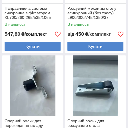
Направляюча система
Розсувний механізм столу
синхронна з фіксатором
асинхронний (без тросу)
KL700/260-265/535/1065
L900/300/745/1350/37
В наявності
В наявності
547,80
450
₴/комплект
від
₴/комплект
Купити
Купити
Опорний ролик для
Опорний ролик для
перекидання вкладу
розсувного стола